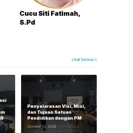
Cucu Siti Fatimah,
S.Pd
Lihat Semua
asi
Penyelarasan Visi, Misi,
am
dan Tujuan Satuan
AR
Pendidikan dengan PM
October 22, 2025