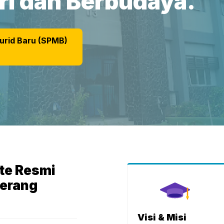
ri dan Berbudaya.
urid Baru (SPMB)
te Resmi
erang
Visi & Misi