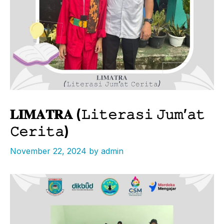
𝐋𝐈𝐌𝐀𝐓𝐑𝐀 (𝙻𝚒𝚝𝚎𝚛𝚊𝚜𝚒 𝙹𝚞𝚖’𝚊𝚝
𝙲𝚎𝚛𝚒𝚝𝚊)
November 22, 2024
by
admin