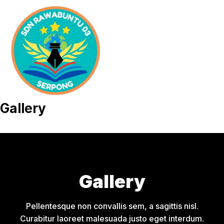
Skip
to
content
Gallery
Gallery
Pellentesque non convallis sem, a sagittis nisl.
Curabitur laoreet malesuada justo eget interdum.